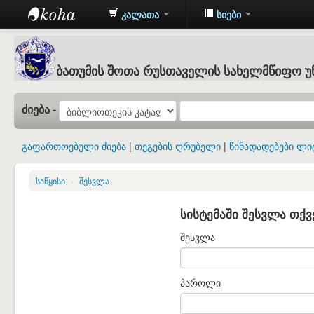
კალათა
სიები
Batumi
Shota
ბათუმის შოთა რუსთაველის სახელმწიფო უ
Rustaveli
State
ძიება -
University
: ბათუმის
გაფართოებული ძიება
თეგების ღრუბელი
წინადადებები ლი
შოთა
რუსთაველის
საწყისი
›
შესვლა
სახელმწიფო
სისტემაში შესვლა თქვ
უნივერსიტეტის
შესვლა
ბიბლიოთეკა
პაროლი