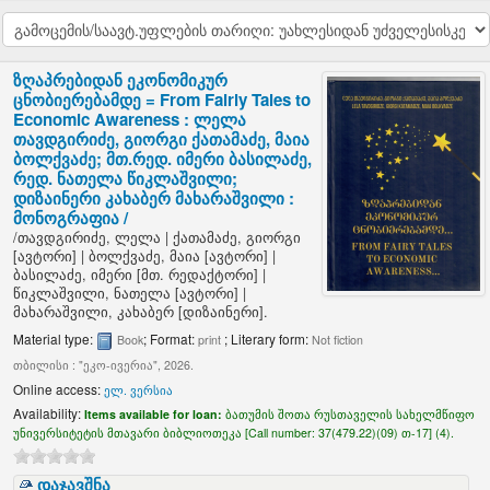
ზღაპრებიდან ეკონომიკურ
ცნობიერებამდე = From Fairly Tales to
Economic Awareness :
ლელა
თავდგირიძე, გიორგი ქათამაძე, მაია
ბოლქვაძე; მთ.რედ. იმერი ბასილაძე,
რედ. ნათელა წიკლაშვილი;
დიზაინერი კახაბერ მახარაშვილი :
მონოგრაფია /
/
თავდგირიძე, ლელა
|
ქათამაძე, გიორგი
[ავტორი]
|
ბოლქვაძე, მაია
[ავტორი]
|
ბასილაძე, იმერი
[მთ. რედაქტორი]
|
წიკლაშვილი, ნათელა
[ავტორი]
|
მახარაშვილი, კახაბერ
[დიზაინერი]
.
Material type:
; Format:
; Literary form:
Book
print
Not fiction
თბილისი : "ეკო-ივერია", 2026.
Online access:
ელ. ვერსია
Availability:
Items available for loan:
ბათუმის შოთა რუსთაველის სახელმწიფო
უნივერსიტეტის მთავარი ბიბლიოთეკა [
Call number:
37(479.22)(09) თ-17] (4).
დაჯავშნა