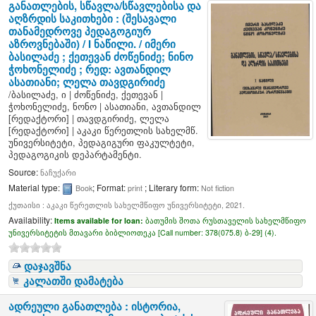
განათლების, სწავლა/სწავლებისა და
აღზრდის საკითხები : (შესავალი
თანამედროვე პედაგოგიურ
აზროვნებაში) / I ნაწილი. /
იმერი
ბასილაძე ; ქეთევან ძოწენიძე; ნინო
ჭოხონელიძე ; რედ: ავთანდილ
ასათიანი; ლელა თავდგირიძე
/
ბასილაძე, ი
|
ძოწენიძე, ქეთევან
|
ჭოხონელიძე, ნონო
|
ასათიანი, ავთანდილ
[რედაქტორი]
|
თავდგირიძე, ლელა
[რედაქტორი]
|
აკაკი წერეთლის სახელმწ.
უნივერსიტეტი, პედაგიგური ფაკულტეტი,
პედაგოგიკის დეპარტამენტი.
Source:
ნაჩუქარი
Material type:
; Format:
; Literary form:
Book
print
Not fiction
ქუთაისი : აკაკი წერეთლის სახელმწიფო უნივერსიტეტი, 2021.
Availability:
Items available for loan:
ბათუმის შოთა რუსთაველის სახელმწიფო
უნივერსიტეტის მთავარი ბიბლიოთეკა [
Call number:
378(075.8) ბ-29] (4).
დაჯავშნა
კალათში დამატება
ადრეული განათლება : ისტორია,