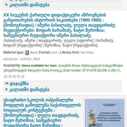
კალათში დამატება
XX საუკუნის ქართული დიდაქტიკური აზროვნების
განვითარების ისტორიის საკითხები (1900-1960) :
[მონოგრაფია] /
იმერი ბასილაძე, ლელა თავდგირიძე;
რედაქტორები: ნოდარ ბარამიძე, ნატო შეროზია;
სამეცნიერო რედაქტორი იმერი ბასილაძე.
/
ბასილაძე, იმერი
|
თავდგირიძე, ლელა
[ავტორი]
|
ბარამიძე,
ნოდარ
[რედაქტორი]
|
შეროზია, ნატო
[რედაქტორი]
.
Material type:
; Format:
; Literary form:
Book
print
Not fiction
თბილისი : საჩინო, 2024.
Availability:
Items available for loan:
ბათუმის შოთა რუსთაველის სახელმწიფო
უნივერსიტეტის მთავარი ბიბლიოთეკა [
Call number:
37.01(479.22)(09) ბ-29] (1).
დაჯავშნა
კალათში დამატება
უსაფრთხო სკოლის ოპტიმალური
მოდელის გამოვლენა საქართველოს
სოციალურ კონტექსტში :
[მონოგრაფია] /
ლელა თავდგირიძე,
ნატო შეროზია; სამეცნიერო
რედაქტორი ნატო შეროზია ;