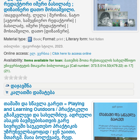
რედაქტორი იმერი ბასილაძე ;
დიზაინერი დათო მოსიაშვილი.
/
თავდგირიძე, ლელა
|
შეროზია, ნატო
[ავტორი, სამეცნიერო რედაქტორი]
|
ბასილაძე, იმერი
[რედაქტორი]
|
მოსიაშვილი, დათო
[დიზაინერი]
.
Material type:
; Format:
; Literary form:
Book
print
Not fiction
თბილისი : ფავორიტი სტილი, 2023.
Online access:
ელ. ვერსია
|
Click here to access online
Availability:
Items available for loan:
ბათუმის შოთა რუსთაველის სახელმწიფო
უნივერსიტეტის მთავარი ბიბლიოთეკა [
Call number:
373.5.014.53(479.22) თ-17]
(21).
დაჯავშნა
კალათში დამატება
თამაში და სწავლა გარეთ = Playing
and Learning Outdoors / პრაქტიკული
გზამკვლევი და სახელმძღვ. ადრეული
ასაკის ბავშვებისათვის გარე
სივრცეში საუკეთესო პრაქტიკის
უზრუნველსაყოფად /
ჯენ უაითი,
მთარგმ. მაია ბოლქვაძე, რედ.