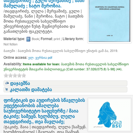
თავდგირიძე ; გული შერვაშიძე ; ნანი
მამულაძე ; ნატო შეროზია.
/
თავდგირიძე, ლელა
|
შერვაშიძე, გული
|
მამულაძე, ნანი
|
შეროზია, ნატო
|
ბათუმის
შოთა რუსთაველის სახელმწიფო
უნივერსიტეტი ზუსტ მეცნიერებათა და
განათლების ფაკულტეტი.
Material type:
; Format:
; Literary form:
Book
print
Not fiction
ბათუმი : ბათუმის შოთა რუსთაველის სახელმწიფო უნიტის გამ-ბა, 2019.
Online access:
ელ. ვერსია pdf
Availability:
Items available for loan:
ბათუმის შოთა რუსთაველის სახელმწიფო
უნივერსიტეტის მთავარი ბიბლიოთეკა [
Call number:
37.026(075.8) ს-98] (44).
დაჯავშნა
კალათში დამატება
ფონეტიკის და აუდირების სწავლების
ეფექტიანობის ამაღლება
საუნივერსიტეტო საფეხურზე /
მაია
ტაკიძე; სამეცნ. ხელმძღვ. ლელა
თავდგირიძე., თეა შავლაძე;
/
ტაკიძე, მაია
|
თავდგირიძე, ლელა
[სამეცნ.
ხელმძღვანელი]
|
შავლაძე, თეა
[სამეცნ.