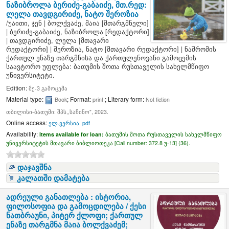
ნაზიბროლა ბერიძე-გაბაიძე, მთ.რედ:
ლელა თავდგირიძე, ნატო შეროზია
/
უაითი, ჯენ
|
ბოლქვაძე, მაია
[მთარგმნელი]
|
ბერიძე-გაბაიძე, ნაზიბროლა
[რედაქტორი]
|
თავდგირიძე, ლელა
[მთავარი
რედაქტორი]
|
შეროზია, ნატო
[მთავარი რედაქტორი]
|
ნაშრომის
ქართულ ენაზე თარგმნისა და ქართულენოვანი გამოცემის
საავტორო უფლება: ბათუმის შოთა რუსთაველის სახელმწიფო
უნივერსიტეტი.
Edition:
მე-3 გამოცემა
Material type:
; Format:
; Literary form:
Book
print
Not fiction
თბილისი-ბათუმი: შპს,,საჩინო", 2023.
Online access:
ელ.ვერსია. pdf
Availability:
Items available for loan:
ბათუმის შოთა რუსთაველის სახელმწიფო
უნივერსიტეტის მთავარი ბიბლიოთეკა [
Call number:
372.8 უ-13] (36).
დაჯავშნა
კალათში დამატება
ადრეული განათლება : ისტორია,
ფილოსოფია და გამოცდილება /
ქესი
ნათბრაუნი, პიტერ ქლოფი; ქართულ
ენაზე თარგმნა მაია ბოლქვაძემ;