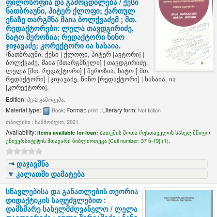
ფილოსოფია და გამოცდილება /
ქესი
ნათბრაუნი, პიტერ ქლოფი; ქართულ
ენაზე თარგმნა მაია ბოლქვაძემ ; მთ.
რედაქტორები: ლელა თავდგირიძე,
ნატო შეროზია; რედაქტორი ნინო
ჯიჯავაძე; კორექტორი ია ხასაია.
/
ნათბრაუნი, ქესი
|
ქლოფი, პიტერ
[ავტორი]
|
ბოლქვაძე, მაია
[მთარგმნელი]
|
თავდგირიძე,
ლელა
[მთ. რედაქტორი]
|
შეროზია, ნატო
[ მთ.
რედაქტორი]
|
ჯიჯავაძე, ნინო
[რედაქტორი]
|
ხასაია, ია
[კორექტორი]
.
Edition:
მე-2 გამოცემა.
Material type:
; Format:
; Literary form:
Book
print
Not fiction
თბილისი : სამშობლო, 2021.
Availability:
Items available for loan:
ბათუმის შოთა რუსთაველის სახელმწიფო
უნივერსიტეტის მთავარი ბიბლიოთეკა [
Call number:
37 ნ-19] (1).
დაჯავშნა
კალათში დამატება
სწავლებისა და განათლების თეორია
დიდაქტიკის საფუძვლებით :
დამხმარე სახელმძღვანელო /
ლელა