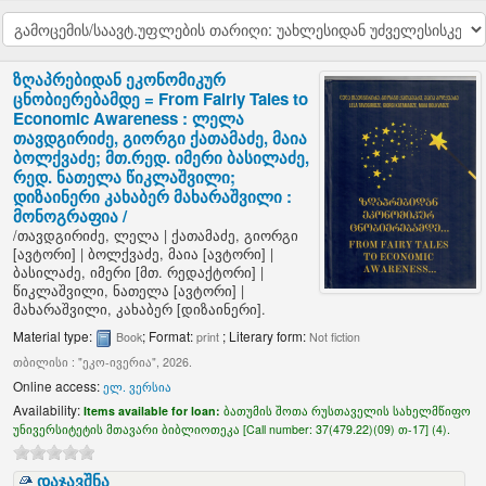
ზღაპრებიდან ეკონომიკურ
ცნობიერებამდე = From Fairly Tales to
Economic Awareness :
ლელა
თავდგირიძე, გიორგი ქათამაძე, მაია
ბოლქვაძე; მთ.რედ. იმერი ბასილაძე,
რედ. ნათელა წიკლაშვილი;
დიზაინერი კახაბერ მახარაშვილი :
მონოგრაფია /
/
თავდგირიძე, ლელა
|
ქათამაძე, გიორგი
[ავტორი]
|
ბოლქვაძე, მაია
[ავტორი]
|
ბასილაძე, იმერი
[მთ. რედაქტორი]
|
წიკლაშვილი, ნათელა
[ავტორი]
|
მახარაშვილი, კახაბერ
[დიზაინერი]
.
Material type:
; Format:
; Literary form:
Book
print
Not fiction
თბილისი : "ეკო-ივერია", 2026.
Online access:
ელ. ვერსია
Availability:
Items available for loan:
ბათუმის შოთა რუსთაველის სახელმწიფო
უნივერსიტეტის მთავარი ბიბლიოთეკა [
Call number:
37(479.22)(09) თ-17] (4).
დაჯავშნა