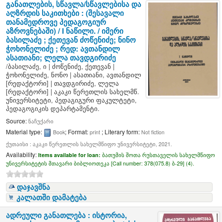
განათლების, სწავლა/სწავლებისა და
აღზრდის საკითხები : (შესავალი
თანამედროვე პედაგოგიურ
აზროვნებაში) / I ნაწილი. /
იმერი
ბასილაძე ; ქეთევან ძოწენიძე; ნინო
ჭოხონელიძე ; რედ: ავთანდილ
ასათიანი; ლელა თავდგირიძე
/
ბასილაძე, ი
|
ძოწენიძე, ქეთევან
|
ჭოხონელიძე, ნონო
|
ასათიანი, ავთანდილ
[რედაქტორი]
|
თავდგირიძე, ლელა
[რედაქტორი]
|
აკაკი წერეთლის სახელმწ.
უნივერსიტეტი, პედაგიგური ფაკულტეტი,
პედაგოგიკის დეპარტამენტი.
Source:
ნაჩუქარი
Material type:
; Format:
; Literary form:
Book
print
Not fiction
ქუთაისი : აკაკი წერეთლის სახელმწიფო უნივერსიტეტი, 2021.
Availability:
Items available for loan:
ბათუმის შოთა რუსთაველის სახელმწიფო
უნივერსიტეტის მთავარი ბიბლიოთეკა [
Call number:
378(075.8) ბ-29] (4).
დაჯავშნა
კალათში დამატება
ადრეული განათლება : ისტორია,