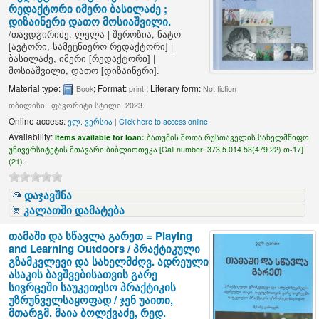
რედაქტორი იმერი ბასილაძე ;
დიზაინერი დათო მოსიაშვილი.
/
თავდგირიძე, ლელა
|
შეროზია, ნატო
[ავტორი, სამეცნიერო რედაქტორი]
|
ბასილაძე, იმერი
[რედაქტორი]
|
მოსიაშვილი, დათო
[დიზაინერი]
.
Material type:
; Format:
; Literary form:
Book
print
Not fiction
თბილისი : ფავორიტი სტილი, 2023.
Online access:
ელ. ვერსია
|
Click here to access online
Availability:
Items available for loan:
ბათუმის შოთა რუსთაველის სახელმწიფო
უნივერსიტეტის მთავარი ბიბლიოთეკა [
Call number:
373.5.014.53(479.22) თ-17]
(21).
დაჯავშნა
კალათში დამატება
თამაში და სწავლა გარეთ = Playing
and Learning Outdoors / პრაქტიკული
გზამკვლევი და სახელმძღვ. ადრეული
ასაკის ბავშვებისათვის გარე
სივრცეში საუკეთესო პრაქტიკის
უზრუნველსაყოფად /
ჯენ უაითი,
მთარგმ. მაია ბოლქვაძე, რედ.