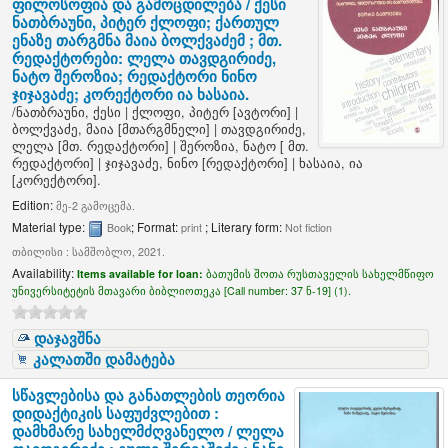
ფილოსოფია და გამოცდილება /
ქესი
ნათბრაუნი, პიტერ ქლოფი; ქართულ
ენაზე თარგმნა მაია ბოლქვაძემ ; მთ.
რედაქტორები: ლელა თავდგირიძე,
ნატო შეროზია; რედაქტორი ნინო
ჯიჯავაძე; კორექტორი ია ხასაია.
/
ნათბრაუნი, ქესი
|
ქლოფი, პიტერ
[ავტორი]
|
ბოლქვაძე, მაია
[მთარგმნელი]
|
თავდგირიძე,
ლელა
[მთ. რედაქტორი]
|
შეროზია, ნატო
[ მთ.
რედაქტორი]
|
ჯიჯავაძე, ნინო
[რედაქტორი]
|
ხასაია, ია
[კორექტორი]
.
Edition:
მე-2 გამოცემა.
Material type:
; Format:
; Literary form:
Book
print
Not fiction
თბილისი : სამშობლო, 2021.
Availability:
Items available for loan:
ბათუმის შოთა რუსთაველის სახელმწიფო
უნივერსიტეტის მთავარი ბიბლიოთეკა [
Call number:
37 ნ-19] (1).
დაჯავშნა
კალათში დამატება
სწავლებისა და განათლების თეორია
დიდაქტიკის საფუძვლებით :
დამხმარე სახელმძღვანელო /
ლელა