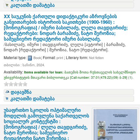
კალათში დამატება
XX საუკუნის ქართული დიდაქტიკური აზროვნების
განვითარების ისტორიის საკითხები (1900-1960) :
[მონოგრაფია] /
იმერი ბასილაძე, ლელა თავდგირიძე;
რედაქტორები: ნოდარ ბარამიძე, ნატო შეროზია;
სამეცნიერო რედაქტორი იმერი ბასილაძე.
/
ბასილაძე, იმერი
|
თავდგირიძე, ლელა
[ავტორი]
|
ბარამიძე,
ნოდარ
[რედაქტორი]
|
შეროზია, ნატო
[რედაქტორი]
.
Material type:
; Format:
; Literary form:
Book
print
Not fiction
თბილისი : საჩინო, 2024.
Availability:
Items available for loan:
ბათუმის შოთა რუსთაველის სახელმწიფო
უნივერსიტეტის მთავარი ბიბლიოთეკა [
Call number:
37.01(479.22)(09) ბ-29] (1).
დაჯავშნა
კალათში დამატება
უსაფრთხო სკოლის ოპტიმალური
მოდელის გამოვლენა საქართველოს
სოციალურ კონტექსტში :
[მონოგრაფია] /
ლელა თავდგირიძე,
ნატო შეროზია; სამეცნიერო
რედაქტორი ნატო შეროზია ;