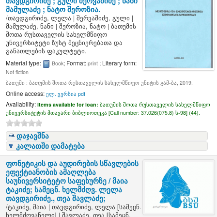
თავდგირიძე ; გული შერვაშიძე ; ნანი
მამულაძე ; ნატო შეროზია.
/
თავდგირიძე, ლელა
|
შერვაშიძე, გული
|
მამულაძე, ნანი
|
შეროზია, ნატო
|
ბათუმის
შოთა რუსთაველის სახელმწიფო
უნივერსიტეტი ზუსტ მეცნიერებათა და
განათლების ფაკულტეტი.
Material type:
; Format:
; Literary form:
Book
print
Not fiction
ბათუმი : ბათუმის შოთა რუსთაველის სახელმწიფო უნიტის გამ-ბა, 2019.
Online access:
ელ. ვერსია pdf
Availability:
Items available for loan:
ბათუმის შოთა რუსთაველის სახელმწიფო
უნივერსიტეტის მთავარი ბიბლიოთეკა [
Call number:
37.026(075.8) ს-98] (44).
დაჯავშნა
კალათში დამატება
ფონეტიკის და აუდირების სწავლების
ეფექტიანობის ამაღლება
საუნივერსიტეტო საფეხურზე /
მაია
ტაკიძე; სამეცნ. ხელმძღვ. ლელა
თავდგირიძე., თეა შავლაძე;
/
ტაკიძე, მაია
|
თავდგირიძე, ლელა
[სამეცნ.
ხელმძღვანელი]
|
შავლაძე, თეა
[სამეცნ.