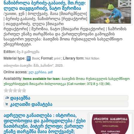
ნაზიბროლა ბერიძე-გაბაიძე, მთ.რედ:
ლელა თავდგირიძე, ნატო შეროზია
/
უაითი, ჯენ
|
ბოლქვაძე, მაია
[მთარგმნელი]
|
ბერიძე-გაბაიძე, ნაზიბროლა
[რედაქტორი]
|
თავდგირიძე, ლელა
[მთავარი
რედაქტორი]
|
შეროზია, ნატო
[მთავარი რედაქტორი]
|
ნაშრომის
ქართულ ენაზე თარგმნისა და ქართულენოვანი გამოცემის
საავტორო უფლება: ბათუმის შოთა რუსთაველის სახელმწიფო
უნივერსიტეტი.
Edition:
მე-3 გამოცემა
Material type:
; Format:
; Literary form:
Book
print
Not fiction
თბილისი-ბათუმი: შპს,,საჩინო", 2023.
Online access:
ელ.ვერსია. pdf
Availability:
Items available for loan:
ბათუმის შოთა რუსთაველის სახელმწიფო
უნივერსიტეტის მთავარი ბიბლიოთეკა [
Call number:
372.8 უ-13] (36).
დაჯავშნა
კალათში დამატება
ადრეული განათლება : ისტორია,
ფილოსოფია და გამოცდილება /
ქესი
ნათბრაუნი, პიტერ ქლოფი; ქართულ
ენაზე თარგმნა მაია ბოლქვაძემ;