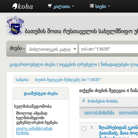
კალათა
სიები
Batumi
Shota
ბათუმის შოთა რუსთაველის სახელმწიფო უ
Rustaveli
State
ძიება -
University
: ბათუმის
გაფართოებული ძიება
თეგების ღრუბელი
წინადადებები ლი
შოთა
რუსთაველის
საწყისი
›
ძიების შედეგები შემდეგზე 'an:"13635"'
სახელმწიფო
თქვენი ძიების შედეგია 4 ჩან
დააზუსტეთ ძიება
უნივერსიტეტის
მონიშვნის მოხსნა
ბიბლიოთეკა
ხელმისაწვდომობა
ყველას მონიშვნა
ყველაფრი
მხოლოდ ამჟამად
ხელმისაწვდომი
ეგზემპლარების ჩვენება
1.
ზღაპრებიდან ეკონო
ყველა ეგზემპლარის
ჩვენება
ქათამაძე, მაია ბო