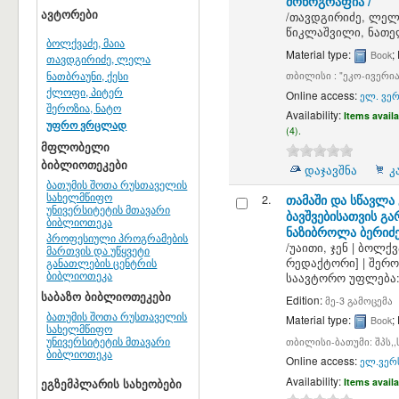
მონოგრაფია /
ავტორები
/
თავდგირიძე, ლელ
წიკლაშვილი, ნათ
ბოლქვაძე, მაია
Material type:
;
Book
თავდგირიძე, ლელა
ნათბრაუნი, ქესი
თბილისი : "ეკო-ივერია"
ქლოფი, პიტერ
Online access:
ელ. ვერ
შეროზია, ნატო
Availability:
Items availa
უფრო ვრცლად
(4).
მფლობელი
ბიბლიოთეკები
დაჯავშნა
კ
ბათუმის შოთა რუსთაველის
სახელმწიფო
2.
თამაში და სწავლა 
უნივერსიტეტის მთავარი
ბავშვებისათვის გ
ბიბლიოთეკა
ნაზიბროლა ბერიძე
პროფესიული პროგრამების
/
უაითი, ჯენ
|
ბოლქვა
მართვის და უწყვეტი
განათლების ცენტრის
რედაქტორი]
|
შერო
ბიბლიოთეკა
საავტორო უფლება:
საბაზო ბიბლიოთეკები
Edition:
მე-3 გამოცემა
ბათუმის შოთა რუსთაველის
Material type:
;
Book
სახელმწიფო
უნივერსიტეტის მთავარი
თბილისი-ბათუმი: შპს,,ს
ბიბლიოთეკა
Online access:
ელ.ვერს
Availability:
Items availa
ეგზემპლარის სახეობები