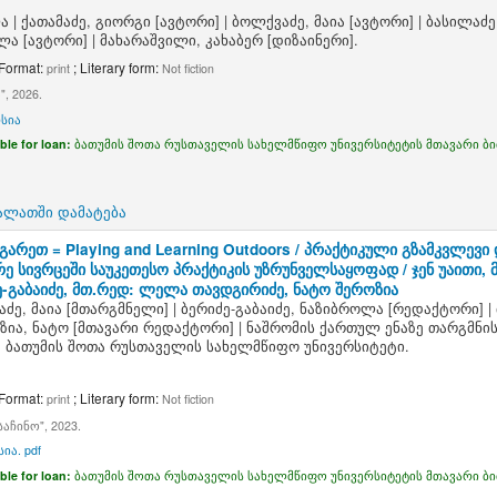
ა
|
ქათამაძე, გიორგი
[ავტორი]
|
ბოლქვაძე, მაია
[ავტორი]
|
ბასილაძე
ელა
[ავტორი]
|
მახარაშვილი, კახაბერ
[დიზაინერი]
.
 Format:
; Literary form:
print
Not fiction
, 2026.
სია
ble for loan:
ბათუმის შოთა რუსთაველის სახელმწიფო უნივერსიტეტის მთავარი ბ
ალათში დამატება
გარეთ = Playing and Learning Outdoors / პრაქტიკული გზამკვლევი
არე სივრცეში საუკეთესო პრაქტიკის უზრუნველსაყოფად /
ჯენ უაითი,
-გაბაიძე, მთ.რედ: ლელა თავდგირიძე, ნატო შეროზია
ძე, მაია
[მთარგმნელი]
|
ბერიძე-გაბაიძე, ნაზიბროლა
[რედაქტორი]
|
ზია, ნატო
[მთავარი რედაქტორი]
|
ნაშრომის ქართულ ენაზე თარგმნი
 ბათუმის შოთა რუსთაველის სახელმწიფო უნივერსიტეტი.
 Format:
; Literary form:
print
Not fiction
აჩინო", 2023.
ია. pdf
ble for loan:
ბათუმის შოთა რუსთაველის სახელმწიფო უნივერსიტეტის მთავარი ბ