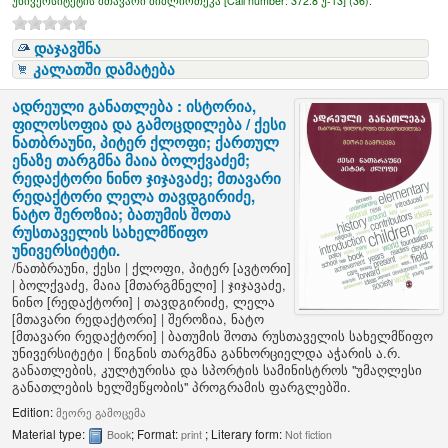
უნივერსიტეტის მთავარი ბიბლიოთეკა [
Call number:
372.8 უ-13] (36).
დაჯავშნა
კალათში დამატება
ადრეული განათლება : ისტორია,
ფილოსოფია და გამოცდილება /
ქესი
ნათბრაუნი, პიტერ ქლოფი; ქართულ
ენაზე თარგმნა მაია ბოლქვაძემ;
რედაქტორი ნინო ჯიჯავაძე; მთავარი
რედაქტორი ლელა თავდგირიძე,
ნატო შეროზია; ბათუმის შოთა
რუსთაველის სახელმწიფო
უნივერსიტეტი.
/
ნათბრაუნი, ქესი
|
ქლოფი, პიტერ
[ავტორი]
|
ბოლქვაძე, მაია
[მთარგმნელი]
|
ჯიჯავაძე,
ნინო
[რედაქტორი]
|
თავდგირიძე, ლელა
[მთავარი რედაქტორი]
|
შეროზია, ნატო
[მთავარი რედაქტორი]
|
ბათუმის შოთა რუსთაველის სახელმწიფო
უნივერსიტეტი
|
წიგნის თარგმნა განხორციელდა აჭარის ა.რ.
განათლების, კულტურისა და სპორტის სამინისტროს "უმაღლესი
განათლების ხელშეწყობის" პროგრამის ფარგლებში.
Edition:
მეორე გამოცემა
Material type:
; Format:
; Literary form:
Book
print
Not fiction