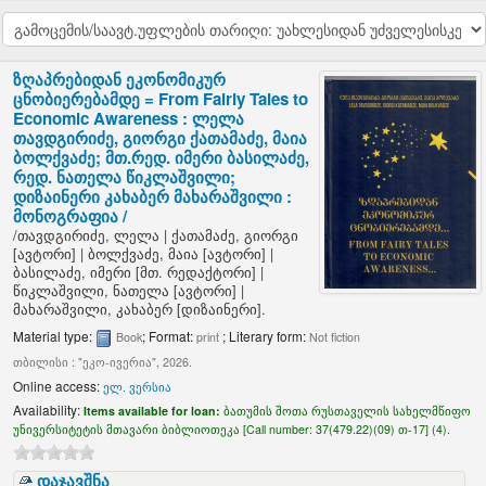
ზღაპრებიდან ეკონომიკურ
ცნობიერებამდე = From Fairly Tales to
Economic Awareness :
ლელა
თავდგირიძე, გიორგი ქათამაძე, მაია
ბოლქვაძე; მთ.რედ. იმერი ბასილაძე,
რედ. ნათელა წიკლაშვილი;
დიზაინერი კახაბერ მახარაშვილი :
მონოგრაფია /
/
თავდგირიძე, ლელა
|
ქათამაძე, გიორგი
[ავტორი]
|
ბოლქვაძე, მაია
[ავტორი]
|
ბასილაძე, იმერი
[მთ. რედაქტორი]
|
წიკლაშვილი, ნათელა
[ავტორი]
|
მახარაშვილი, კახაბერ
[დიზაინერი]
.
Material type:
; Format:
; Literary form:
Book
print
Not fiction
თბილისი : "ეკო-ივერია", 2026.
Online access:
ელ. ვერსია
Availability:
Items available for loan:
ბათუმის შოთა რუსთაველის სახელმწიფო
უნივერსიტეტის მთავარი ბიბლიოთეკა [
Call number:
37(479.22)(09) თ-17] (4).
დაჯავშნა