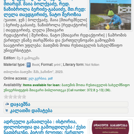
მთარგმ. მაია ბოლქვაძე, რედ.
ნაზიბროლა ბერიძე-გაბაიძე, მთ.რედ:
ლელა თავდგირიძე, ნატო შეროზია
/
უაითი, ჯენ
|
ბოლქვაძე, მაია
[მთარგმნელი]
|
ბერიძე-გაბაიძე, ნაზიბროლა
[რედაქტორი]
|
თავდგირიძე, ლელა
[მთავარი
რედაქტორი]
|
შეროზია, ნატო
[მთავარი რედაქტორი]
|
ნაშრომის
ქართულ ენაზე თარგმნისა და ქართულენოვანი გამოცემის
საავტორო უფლება: ბათუმის შოთა რუსთაველის სახელმწიფო
უნივერსიტეტი.
Edition:
მე-3 გამოცემა
Material type:
; Format:
; Literary form:
Book
print
Not fiction
თბილისი-ბათუმი: შპს,,საჩინო", 2023.
Online access:
ელ.ვერსია. pdf
Availability:
Items available for loan:
ბათუმის შოთა რუსთაველის სახელმწიფო
უნივერსიტეტის მთავარი ბიბლიოთეკა [
Call number:
372.8 უ-13] (36).
დაჯავშნა
კალათში დამატება
ადრეული განათლება : ისტორია,
ფილოსოფია და გამოცდილება /
ქესი
ნათბრაუნი, პიტერ ქლოფი; ქართულ