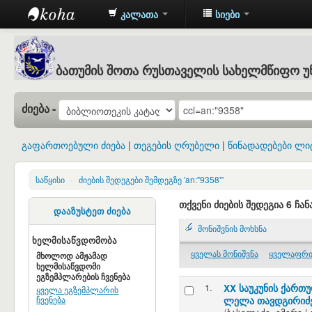
კალათა
სიები
Batumi
Shota
ბათუმის შოთა რუსთაველის სახელმწიფო უ
Rustaveli
State
ძიება -
University
: ბათუმის
გაფართოებული ძიება
თეგების ღრუბელი
წინადადებები ლი
შოთა
რუსთაველის
საწყისი
›
ძიების შედეგები შემდეგზე 'an:"9358"'
სახელმწიფო
თქვენი ძიების შედეგია 6 ჩან
დააზუსტეთ ძიება
უნივერსიტეტის
მონიშვნის მოხსნა
ბიბლიოთეკა
ხელმისაწვდომობა
ყველას მონიშვნა
ყველაფრი
მხოლოდ ამჟამად
ხელმისაწვდომი
ეგზემპლარების ჩვენება
1.
XX საუკუნის ქართუ
ყველა ეგზემპლარის
ჩვენება
ლელა თავდგირიძე;