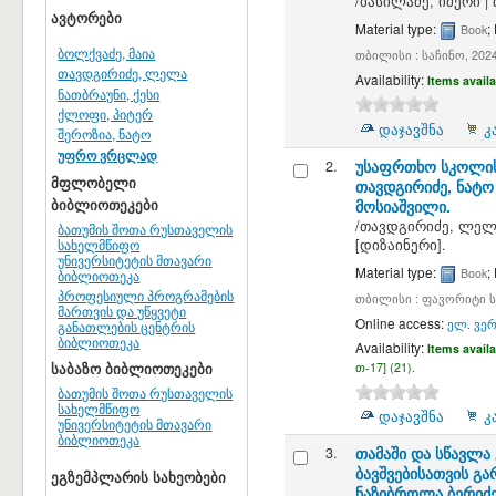
/
ბასილაძე, იმერი
|
ავტორები
Material type:
;
Book
ბოლქვაძე, მაია
თბილისი : საჩინო, 2024
თავდგირიძე, ლელა
Availability:
Items availa
ნათბრაუნი, ქესი
ქლოფი, პიტერ
დაჯავშნა
კ
შეროზია, ნატო
უფრო ვრცლად
2.
უსაფრთხო სკოლის
მფლობელი
თავდგირიძე, ნატო
ბიბლიოთეკები
მოსიაშვილი.
/
თავდგირიძე, ლელ
ბათუმის შოთა რუსთაველის
სახელმწიფო
[დიზაინერი]
.
უნივერსიტეტის მთავარი
Material type:
;
Book
ბიბლიოთეკა
პროფესიული პროგრამების
თბილისი : ფავორიტი ს
მართვის და უწყვეტი
Online access:
ელ. ვერ
განათლების ცენტრის
ბიბლიოთეკა
Availability:
Items availa
საბაზო ბიბლიოთეკები
თ-17] (21).
ბათუმის შოთა რუსთაველის
სახელმწიფო
დაჯავშნა
კ
უნივერსიტეტის მთავარი
ბიბლიოთეკა
3.
თამაში და სწავლა 
ბავშვებისათვის გ
ეგზემპლარის სახეობები
ნაზიბროლა ბერიძე