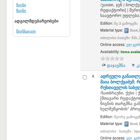
წიგნი
/
უაითი, ჯენ
|
ბოლქვა
რედაქტორი]
|
შერო
წიგნი
საავტორო უფლება:
ადგილმდებარეობები
Edition:
მე-3 გამოცემა
Material type:
;
Book
წიგნსაცავი
თბილისი-ბათუმი: შპს,,ს
Online access:
ელ.ვერს
Availability:
Items availa
დაჯავშნა
კ
4.
ადრეული განათლე
მაია ბოლქვაძემ; 
რუსთაველის სახელ
/
ნათბრაუნი, ქესი
|
[მთავარი რედაქტო
წიგნის თარგმნა გა
ხელშეწყობის" პრო
Edition:
მეორე გამოცე
Material type:
;
Book
თბილისი : ბათუმი : სტ
Online access:
ელ. ვერ