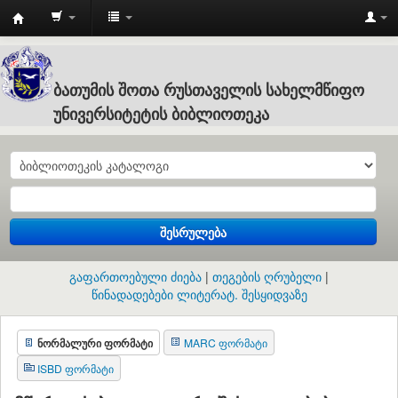
Batumi
Shota
Rustaveli
ბათუმის შოთა რუსთაველის სახელმწიფო
State
უნივერსიტეტის ბიბლიოთეკა
University
:
ბათუმის
შოთა
შესრულება
რუსთაველის
სახელმწიფო
გაფართოებული ძიება
თეგების ღრუბელი
უნივერსიტეტის
წინადადებები ლიტერატ. შესყიდვაზე
ბიბლიოთეკა
ნორმალური ფორმატი
MARC ფორმატი
ISBD ფორმატი