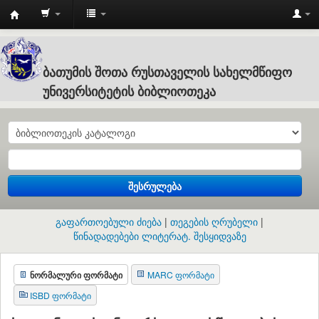
Batumi
Shota
Rustaveli
ბათუმის შოთა რუსთაველის სახელმწიფო
State
უნივერსიტეტის ბიბლიოთეკა
University
:
ბათუმის
შოთა
შესრულება
რუსთაველის
სახელმწიფო
გაფართოებული ძიება
თეგების ღრუბელი
უნივერსიტეტის
წინადადებები ლიტერატ. შესყიდვაზე
ბიბლიოთეკა
ნორმალური ფორმატი
MARC ფორმატი
ISBD ფორმატი