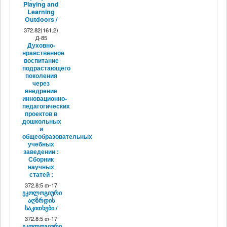
Playing and
Learning
Outdoors /
372.82(161.2)
Д-85
Духовно-
нравственное
воспитание
подрастающего
поколения
через
внедрение
инновационно-
педагогических
проектов в
дошкольных
и
общеобразовательных
учебных
заведении :
Сборник
научных
статей :
372.8:5 თ-17
ეკოლოგიური
აღზრდის
საკითხები /
372.8:5 თ-17
ეკოლოგიური