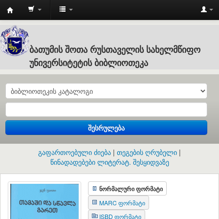
Batumi
Shota
Rustaveli
ბათუმის შოთა რუსთაველის სახელმწიფო
State
უნივერსიტეტის ბიბლიოთეკა
University
:
ბათუმის
შოთა
შესრულება
რუსთაველის
სახელმწიფო
გაფართოებული ძიება
თეგების ღრუბელი
უნივერსიტეტის
წინადადებები ლიტერატ. შესყიდვაზე
ბიბლიოთეკა
ნორმალური ფორმატი
MARC ფორმატი
ISBD ფორმატი