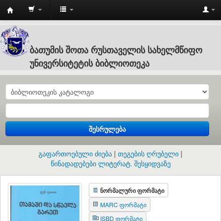
Batumi
Shota
Rustaveli
ბათუმის შოთა რუსთაველის სახელმწიფო
State
უნივერსიტეტის ბიბლიოთეკა
University
:
ბათუმის
შოთა
შესრულება
რუსთაველის
სახელმწიფო
გაფართოებული ძიება
თეგების ღრუბელი
უნივერსიტეტის
წინადადებები ლიტერატ. შესყიდვაზე
ბიბლიოთეკა
ნორმალური ფორმატი
MARC ფორმატი
ISBD ფორმატი