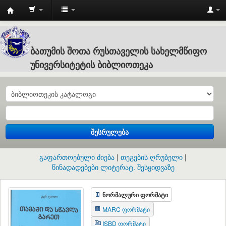
Batumi
Shota
Rustaveli
ბათუმის შოთა რუსთაველის სახელმწიფო
State
უნივერსიტეტის ბიბლიოთეკა
University
:
ბათუმის
შოთა
შესრულება
რუსთაველის
სახელმწიფო
გაფართოებული ძიება
თეგების ღრუბელი
უნივერსიტეტის
წინადადებები ლიტერატ. შესყიდვაზე
ბიბლიოთეკა
ნორმალური ფორმატი
MARC ფორმატი
ISBD ფორმატი