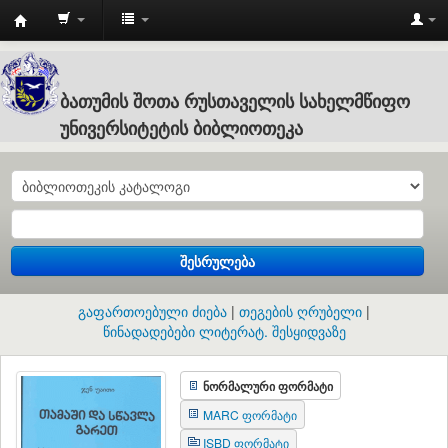
Batumi
Shota
Rustaveli
ბათუმის შოთა რუსთაველის სახელმწიფო
State
უნივერსიტეტის ბიბლიოთეკა
University
:
ბათუმის
შოთა
შესრულება
რუსთაველის
სახელმწიფო
გაფართოებული ძიება
თეგების ღრუბელი
უნივერსიტეტის
წინადადებები ლიტერატ. შესყიდვაზე
ბიბლიოთეკა
ნორმალური ფორმატი
MARC ფორმატი
ISBD ფორმატი